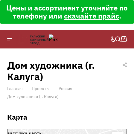
Цены и ассортимент уточняйте по
телефону или
скачайте прайс
.
Дом художника (г.
Калуга)
—
—
—
Главная
Проекты
Россия
Дом художника (г. Калуга)
Карта
загрузка карты...