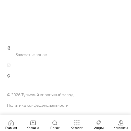
+7 (4872) 57-78-67
Заказать звонок
info@tulaoaotkz.ru
300012, г. Тула, Городской пер., 21
© 2026 Тульский кирпичный завод
Политика конфиденциальности
Главная
Корзина
Поиск
Каталог
Акции
Контакты