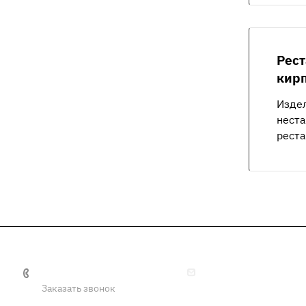
Рес
кир
Изде
нест
реста
+7 (4872) 57-78-67
info@tulaoaotkz.ru
Заказать звонок