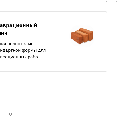
таврационный
пич
лия полнотелые
андартной формы для
врационных работ.
300012, г. Тула, Городской пер., 21