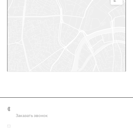
Email
info@tulaoaotkz.ru
Написать сообщение
+7 (4872) 57-78-67
Заказать звонок
info@tulaoaotkz.ru