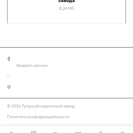
завода
8,24 Мб
+7 (4872) 57-78-67
Заказать звонок
info@tulaoaotkz.ru
300012, г. Тула, Городской пер., 21
© 2026 Тульский кирпичный завод
Политика конфиденциальности