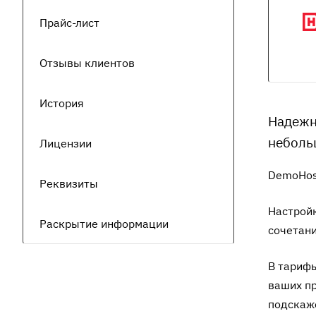
Прайс-лист
Отзывы клиентов
История
Надежн
неболь
Лицензии
DemoHos
Реквизиты
Настройк
Раскрытие информации
сочетани
В тариф
ваших пр
подскаже