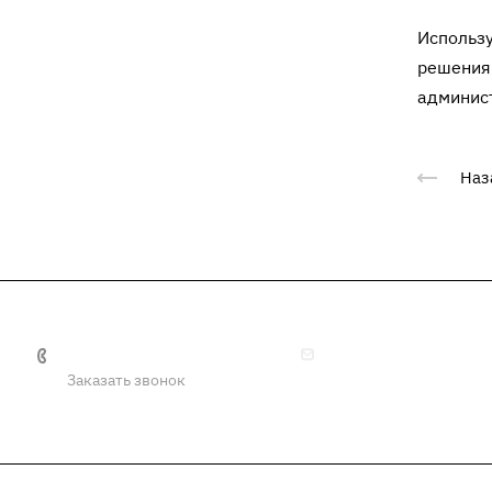
Использу
решения 
админист
Наз
+7 (4872) 57-78-67
info@tulaoaotkz.ru
Заказать звонок