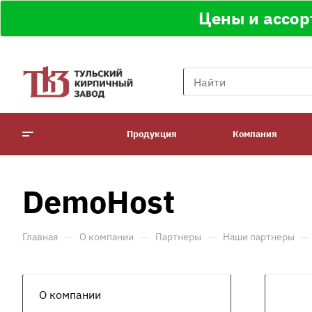
Цены и ассор
Продукция
Компания
DemoHost
—
—
—
—
Главная
О компании
Партнеры
Наши партнеры
О компании