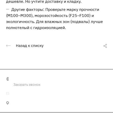
дешевле. Но учтите доставку и кладку.
Другие факторы: Проверьте марку прочности
(M100–M300), морозостойкость (F25–F100) и
экологичность. Для влажных зон (подвалы) лучше
полнотелый с гидроизоляцией.
Назад к списку
+7 (4872) 57-78-67
Заказать звонок
info@tulaoaotkz.ru
300012, г. Тула, Городской пер., 21